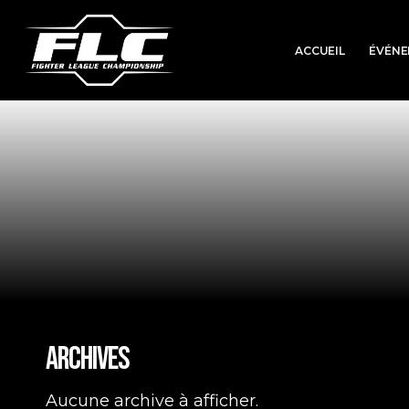
Skip
to
ACCUEIL
ÉVÉNE
main
content
Archives
Aucune archive à afficher.