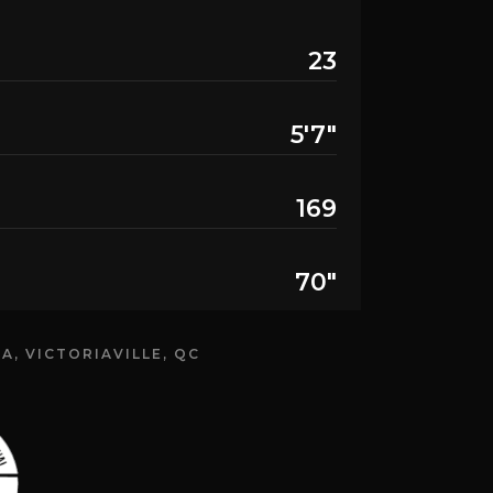
23
5'7"
169
70"
A, VICTORIAVILLE, QC