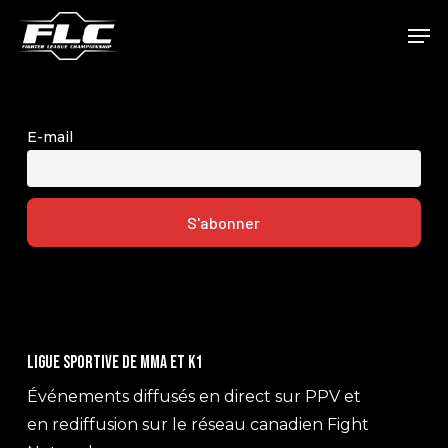
Skip
Men
to
main
content
E-mail
Ligue sportive de MMA et K1
Événements diffusés en direct sur PPV et
en rediffusion sur le réseau canadien Fight